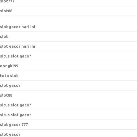
slot777
slot88
slot gacor hari ini
slot
slot gacor hari ini
situs slot gacor
nongki99
toto slot
slot gacor
slot88
situs slot gacor
situs slot gacor
slot gacor 777
slot gacor