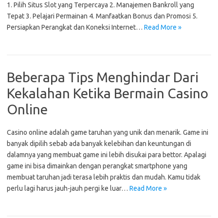
1. Pilih Situs Slot yang Terpercaya 2. Manajemen Bankroll yang
Tepat 3. Pelajari Permainan 4. Manfaatkan Bonus dan Promosi 5.
Persiapkan Perangkat dan Koneksi Internet…
Read More »
Beberapa Tips Menghindar Dari
Kekalahan Ketika Bermain Casino
Online
Casino online adalah game taruhan yang unik dan menarik. Game ini
banyak dipilih sebab ada banyak kelebihan dan keuntungan di
dalamnya yang membuat game ini lebih disukai para bettor. Apalagi
game ini bisa dimainkan dengan perangkat smartphone yang
membuat taruhan jadi terasa lebih praktis dan mudah. Kamu tidak
perlu lagi harus jauh-jauh pergi ke luar…
Read More »