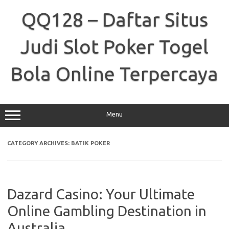
Skip
to
QQ128 – Daftar Situs
content
Judi Slot Poker Togel
Bola Online Terpercaya
Menu
CATEGORY ARCHIVES:
BATIK POKER
Dazard Casino: Your Ultimate
Online Gambling Destination in
Australia