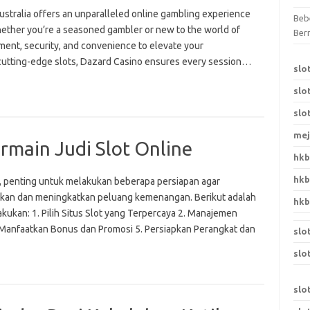
o
tralia offers an unparalleled online gambling experience
r
Beb
Whether you’re a seasoned gambler or new to the world of
Ber
:
ment, security, and convenience to elevate your
 cutting-edge slots, Dazard Casino ensures every session…
slo
slo
slo
mej
rmain Judi Slot Online
hk
hk
e, penting untuk melakukan beberapa persiapan agar
an dan meningkatkan peluang kemenangan. Berikut adalah
hk
kukan: 1. Pilih Situs Slot yang Terpercaya 2. Manajemen
. Manfaatkan Bonus dan Promosi 5. Persiapkan Perangkat dan
slo
slo
slo