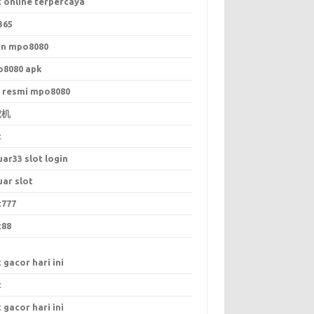
t online terpercaya
365
in mpo8080
8080 apk
k resmi mpo8080
虎机
t
uar33 slot login
uar slot
t777
t88
t gacor hari ini
t
t gacor hari ini