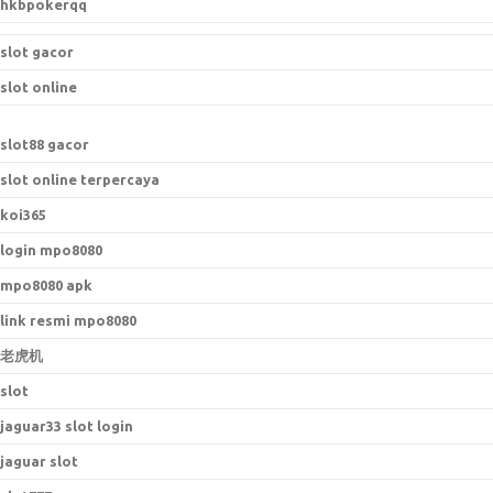
hkbpokerqq
slot gacor
slot online
slot88 gacor
slot online terpercaya
koi365
login mpo8080
mpo8080 apk
link resmi mpo8080
老虎机
slot
jaguar33 slot login
jaguar slot