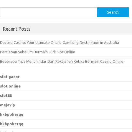
S
e
a
Recent Posts
r
c
Dazard Casino: Your Ultimate Online Gambling Destination in Australia
h
Persiapan Sebelum Bermain Judi Slot Online
f
o
Beberapa Tips Menghindar Dari Kekalahan Ketika Bermain Casino Online
r
:
slot gacor
slot online
slot88
mejavip
hkbpokerqq
hkbpokerqq