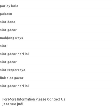
parlay bola
poka88
slot dana
slot gacor
mahjong ways
slot
slot gacor hari ini
slot gacor
slot terpercaya
link slot gacor
slot gacor hari ini
For More Information Please
Contact Us
jasa seo judi