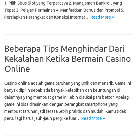
1. Pilih Situs Slot yang Terpercaya 2. Manajemen Bankroll yang
Tepat 3. Pelajari Permainan 4. Manfaatkan Bonus dan Promosi 5.
Persiapkan Perangkat dan Koneksi Internet…
Read More »
Beberapa Tips Menghindar Dari
Kekalahan Ketika Bermain Casino
Online
Casino online adalah game taruhan yang unik dan menarik. Game ini
banyak dipilih sebab ada banyak kelebihan dan keuntungan di
dalamnya yang membuat game ini lebih disukai para bettor. Apalagi
game ini bisa dimainkan dengan perangkat smartphone yang
membuat taruhan jadi terasa lebih praktis dan mudah. Kamu tidak
perlu lagi harus jauh-jauh pergi ke luar…
Read More »