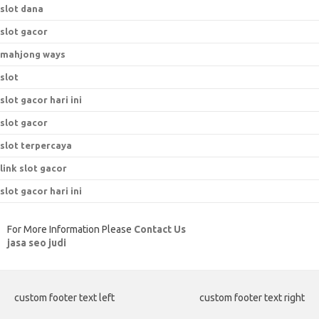
slot dana
slot gacor
mahjong ways
slot
slot gacor hari ini
slot gacor
slot terpercaya
link slot gacor
slot gacor hari ini
For More Information Please
Contact Us
jasa seo judi
custom footer text left
custom footer text right