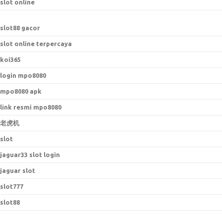
slot online
slot88 gacor
slot online terpercaya
koi365
login mpo8080
mpo8080 apk
link resmi mpo8080
老虎机
slot
jaguar33 slot login
jaguar slot
slot777
slot88