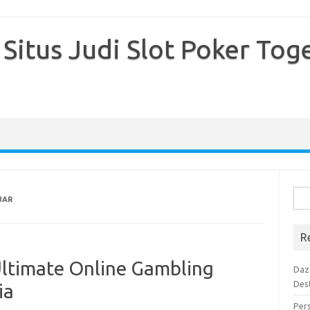
Situs Judi Slot Poker Tog
Sea
UAR
for:
R
Ultimate Online Gambling
Daz
Dest
ia
Per