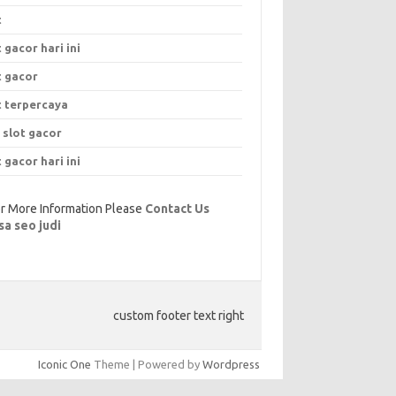
t
t gacor hari ini
t gacor
t terpercaya
k slot gacor
t gacor hari ini
r More Information Please
Contact Us
sa seo judi
custom footer text right
Iconic One
Theme | Powered by
Wordpress