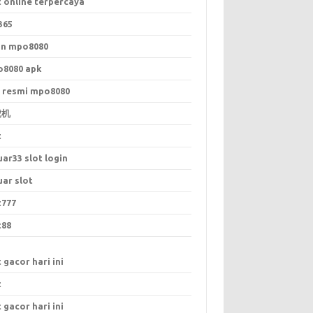
t online terpercaya
365
in mpo8080
8080 apk
k resmi mpo8080
虎机
t
uar33 slot login
uar slot
t777
t88
t gacor hari ini
t
t gacor hari ini