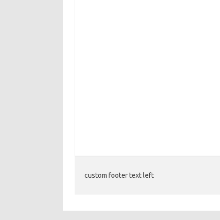
custom footer text left