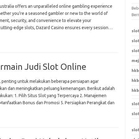
tralia offers an unparalleled online gambling experience
Beb
Whether you’re a seasoned gambler or new to the world of
Ber
ment, security, and convenience to elevate your
 cutting-edge slots, Dazard Casino ensures every session…
slo
slo
slo
mej
rmain Judi Slot Online
hk
hk
e, penting untuk melakukan beberapa persiapan agar
an dan meningkatkan peluang kemenangan. Berikut adalah
hk
kukan: 1. Pilih Situs Slot yang Terpercaya 2. Manajemen
. Manfaatkan Bonus dan Promosi 5. Persiapkan Perangkat dan
slo
slo
slo