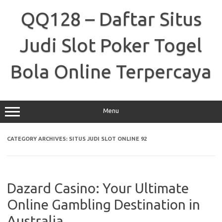
Skip
to
QQ128 – Daftar Situs
content
Judi Slot Poker Togel
Bola Online Terpercaya
Menu
CATEGORY ARCHIVES:
SITUS JUDI SLOT ONLINE 92
Dazard Casino: Your Ultimate
Online Gambling Destination in
Australia