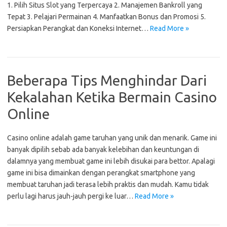
1. Pilih Situs Slot yang Terpercaya 2. Manajemen Bankroll yang
Tepat 3. Pelajari Permainan 4. Manfaatkan Bonus dan Promosi 5.
Persiapkan Perangkat dan Koneksi Internet…
Read More »
Beberapa Tips Menghindar Dari
Kekalahan Ketika Bermain Casino
Online
Casino online adalah game taruhan yang unik dan menarik. Game ini
banyak dipilih sebab ada banyak kelebihan dan keuntungan di
dalamnya yang membuat game ini lebih disukai para bettor. Apalagi
game ini bisa dimainkan dengan perangkat smartphone yang
membuat taruhan jadi terasa lebih praktis dan mudah. Kamu tidak
perlu lagi harus jauh-jauh pergi ke luar…
Read More »