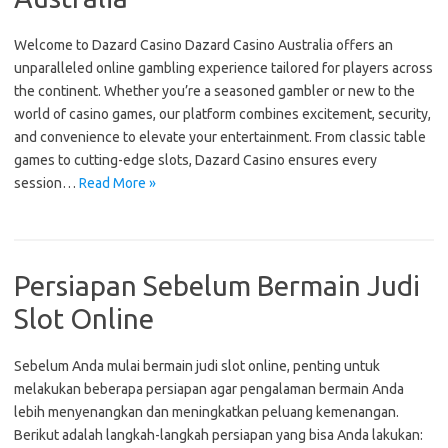
Welcome to Dazard Casino Dazard Casino Australia offers an
unparalleled online gambling experience tailored for players across
the continent. Whether you’re a seasoned gambler or new to the
world of casino games, our platform combines excitement, security,
and convenience to elevate your entertainment. From classic table
games to cutting-edge slots, Dazard Casino ensures every
session…
Read More »
Persiapan Sebelum Bermain Judi
Slot Online
Sebelum Anda mulai bermain judi slot online, penting untuk
melakukan beberapa persiapan agar pengalaman bermain Anda
lebih menyenangkan dan meningkatkan peluang kemenangan.
Berikut adalah langkah-langkah persiapan yang bisa Anda lakukan: