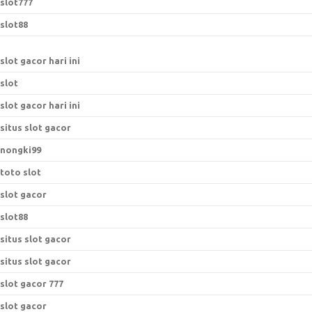
slot777
slot88
slot gacor hari ini
slot
slot gacor hari ini
situs slot gacor
nongki99
toto slot
slot gacor
slot88
situs slot gacor
situs slot gacor
slot gacor 777
slot gacor