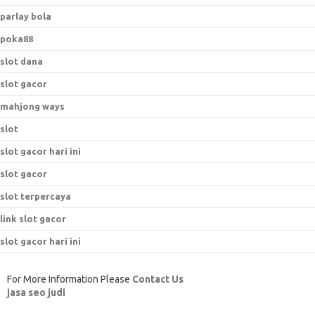
parlay bola
poka88
slot dana
slot gacor
mahjong ways
slot
slot gacor hari ini
slot gacor
slot terpercaya
link slot gacor
slot gacor hari ini
For More Information Please
Contact Us
jasa seo judi