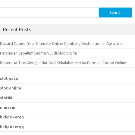
S
e
a
Recent Posts
r
c
Dazard Casino: Your Ultimate Online Gambling Destination in Australia
h
Persiapan Sebelum Bermain Judi Slot Online
f
o
Beberapa Tips Menghindar Dari Kekalahan Ketika Bermain Casino Online
r
:
slot gacor
slot online
slot88
mejavip
hkbpokerqq
hkbpokerqq