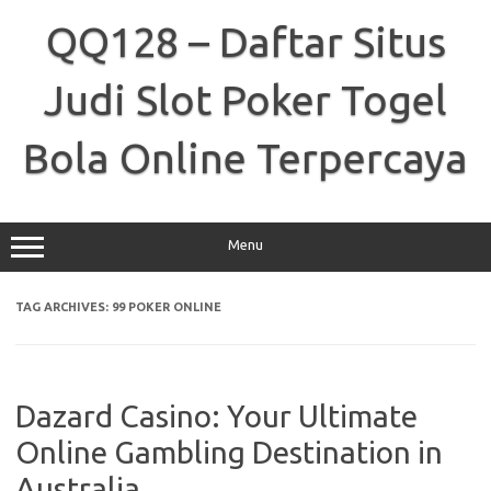
Skip
to
QQ128 – Daftar Situs
content
Judi Slot Poker Togel
Bola Online Terpercaya
Menu
TAG ARCHIVES:
99 POKER ONLINE
Dazard Casino: Your Ultimate
Online Gambling Destination in
Australia