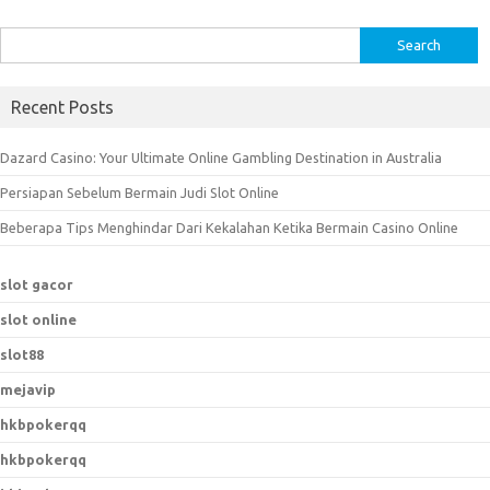
S
e
a
Recent Posts
r
c
Dazard Casino: Your Ultimate Online Gambling Destination in Australia
h
Persiapan Sebelum Bermain Judi Slot Online
f
o
Beberapa Tips Menghindar Dari Kekalahan Ketika Bermain Casino Online
r
:
slot gacor
slot online
slot88
mejavip
hkbpokerqq
hkbpokerqq