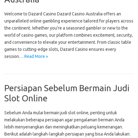
Welcome to Dazard Casino Dazard Casino Australia offers an
unparalleled online gambling experience tailored for players across
the continent. Whether you’re a seasoned gambler or new to the
world of casino games, our platform combines excitement, security,
and convenience to elevate your entertainment. From classic table
games to cutting-edge slots, Dazard Casino ensures every
session…
Read More »
Persiapan Sebelum Bermain Judi
Slot Online
Sebelum Anda mulai bermain judi slot online, penting untuk
melakukan beberapa persiapan agar pengalaman bermain Anda
lebih menyenangkan dan meningkatkan peluang kemenangan.
Berikut adalah langkah-langkah persiapan yang bisa Anda lakukan: