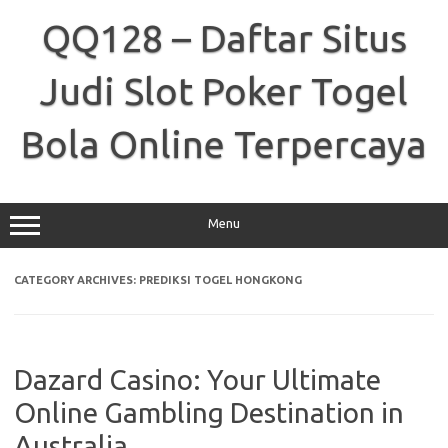
Skip
to
QQ128 – Daftar Situs
content
Judi Slot Poker Togel
Bola Online Terpercaya
Menu
CATEGORY ARCHIVES:
PREDIKSI TOGEL HONGKONG
Dazard Casino: Your Ultimate
Online Gambling Destination in
Australia