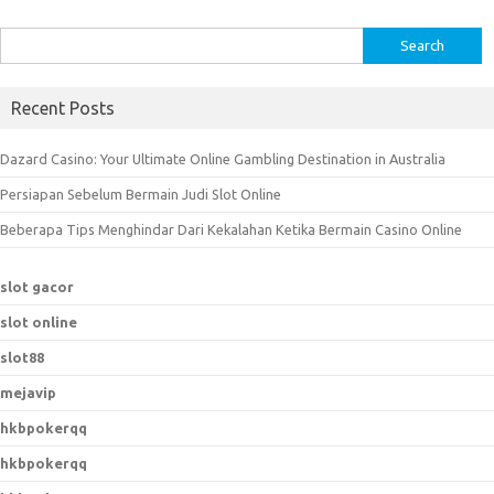
S
e
a
Recent Posts
r
c
Dazard Casino: Your Ultimate Online Gambling Destination in Australia
h
Persiapan Sebelum Bermain Judi Slot Online
f
o
Beberapa Tips Menghindar Dari Kekalahan Ketika Bermain Casino Online
r
:
slot gacor
slot online
slot88
mejavip
hkbpokerqq
hkbpokerqq