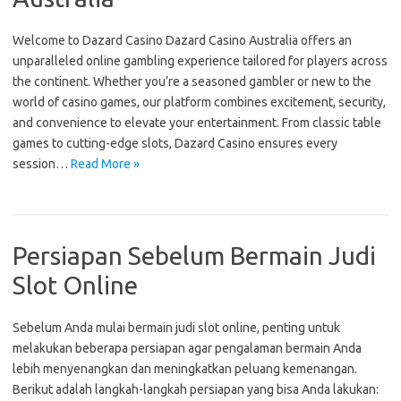
Welcome to Dazard Casino Dazard Casino Australia offers an
unparalleled online gambling experience tailored for players across
the continent. Whether you’re a seasoned gambler or new to the
world of casino games, our platform combines excitement, security,
and convenience to elevate your entertainment. From classic table
games to cutting-edge slots, Dazard Casino ensures every
session…
Read More »
Persiapan Sebelum Bermain Judi
Slot Online
Sebelum Anda mulai bermain judi slot online, penting untuk
melakukan beberapa persiapan agar pengalaman bermain Anda
lebih menyenangkan dan meningkatkan peluang kemenangan.
Berikut adalah langkah-langkah persiapan yang bisa Anda lakukan: