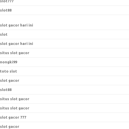
slot777
slot88
slot gacor hari ini
slot
slot gacor hari ini
situs slot gacor
nongki99
toto slot
slot gacor
slot88
situs slot gacor
situs slot gacor
slot gacor 777
slot gacor