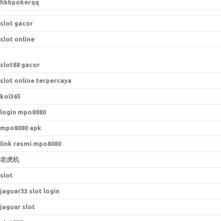
hkbpokerqq
slot gacor
slot online
slot88 gacor
slot online terpercaya
koi365
login mpo8080
mpo8080 apk
link resmi mpo8080
老虎机
slot
jaguar33 slot login
jaguar slot