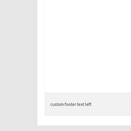
custom footer text left