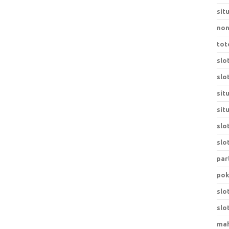
sit
non
tot
slo
slo
sit
sit
slo
slo
par
pok
slo
slo
mah