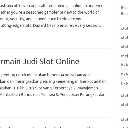
tralia offers an unparalleled online gambling experience
Beb
Whether you’re a seasoned gambler or new to the world of
Ber
ment, security, and convenience to elevate your
 cutting-edge slots, Dazard Casino ensures every session…
slo
slo
slo
mej
rmain Judi Slot Online
hk
hk
e, penting untuk melakukan beberapa persiapan agar
an dan meningkatkan peluang kemenangan. Berikut adalah
hk
kukan: 1. Pilih Situs Slot yang Terpercaya 2. Manajemen
. Manfaatkan Bonus dan Promosi 5. Persiapkan Perangkat dan
slo
slo
slo