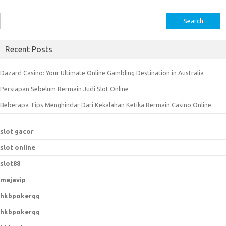
S
e
a
Recent Posts
r
c
Dazard Casino: Your Ultimate Online Gambling Destination in Australia
h
Persiapan Sebelum Bermain Judi Slot Online
f
o
Beberapa Tips Menghindar Dari Kekalahan Ketika Bermain Casino Online
r
:
slot gacor
slot online
slot88
mejavip
hkbpokerqq
hkbpokerqq