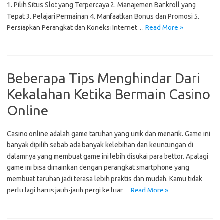
1. Pilih Situs Slot yang Terpercaya 2. Manajemen Bankroll yang
Tepat 3. Pelajari Permainan 4. Manfaatkan Bonus dan Promosi 5.
Persiapkan Perangkat dan Koneksi Internet…
Read More »
Beberapa Tips Menghindar Dari
Kekalahan Ketika Bermain Casino
Online
Casino online adalah game taruhan yang unik dan menarik. Game ini
banyak dipilih sebab ada banyak kelebihan dan keuntungan di
dalamnya yang membuat game ini lebih disukai para bettor. Apalagi
game ini bisa dimainkan dengan perangkat smartphone yang
membuat taruhan jadi terasa lebih praktis dan mudah. Kamu tidak
perlu lagi harus jauh-jauh pergi ke luar…
Read More »