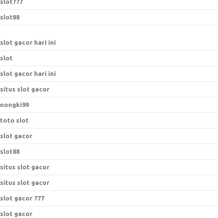
slot777
slot88
slot gacor hari ini
slot
slot gacor hari ini
situs slot gacor
nongki99
toto slot
slot gacor
slot88
situs slot gacor
situs slot gacor
slot gacor 777
slot gacor