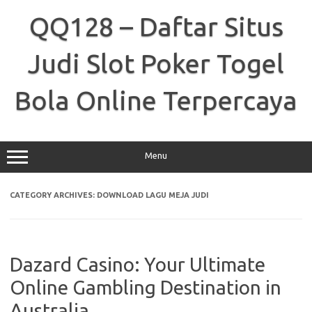
Skip
to
QQ128 – Daftar Situs
content
Judi Slot Poker Togel
Bola Online Terpercaya
Menu
CATEGORY ARCHIVES:
DOWNLOAD LAGU MEJA JUDI
Dazard Casino: Your Ultimate
Online Gambling Destination in
Australia