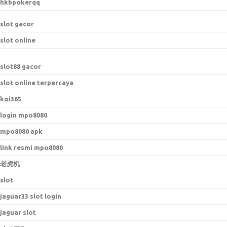
hkbpokerqq
slot gacor
slot online
slot88 gacor
slot online terpercaya
koi365
login mpo8080
mpo8080 apk
link resmi mpo8080
老虎机
slot
jaguar33 slot login
jaguar slot