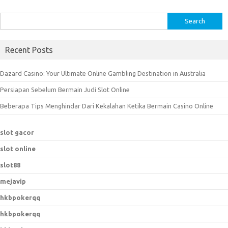
S
e
a
Recent Posts
r
c
Dazard Casino: Your Ultimate Online Gambling Destination in Australia
h
Persiapan Sebelum Bermain Judi Slot Online
f
o
Beberapa Tips Menghindar Dari Kekalahan Ketika Bermain Casino Online
r
:
slot gacor
slot online
slot88
mejavip
hkbpokerqq
hkbpokerqq