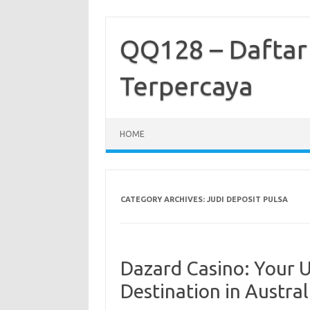
Skip
to
content
QQ128 – Daftar 
Terpercaya
HOME
CATEGORY ARCHIVES:
JUDI DEPOSIT PULSA
Dazard Casino: Your 
Destination in Austral