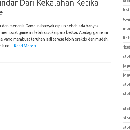
ndar Dari Kekalahan Ketika
slo
e
koi
log
 dan menarik. Game ini banyak dipilih sebab ada banyak
mpo
embuat game ini lebih disukai para bettor. Apalagi game ini
lin
 yang membuat taruhan jadi terasa lebih praktis dan mudah.
ke luar…
Read More »
老
slo
jag
jag
slo
slo
slo
slo
slo