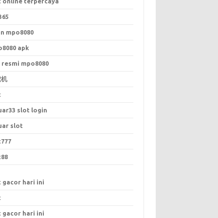
t online terpercaya
365
in mpo8080
8080 apk
k resmi mpo8080
虎机
t
uar33 slot login
uar slot
t777
t88
t gacor hari ini
t
t gacor hari ini