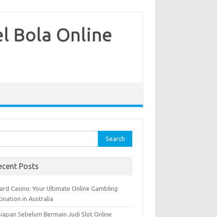
el Bola Online
rch
ecent Posts
ard Casino: Your Ultimate Online Gambling
ination in Australia
siapan Sebelum Bermain Judi Slot Online