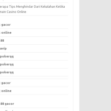
erapa Tips Menghindar Dari Kekalahan Ketika
main Casino Online
t gacor
t online
t88
avip
bpokerqq
bpokerqq
bpokerqq
t gacor
t online
t88 gacor