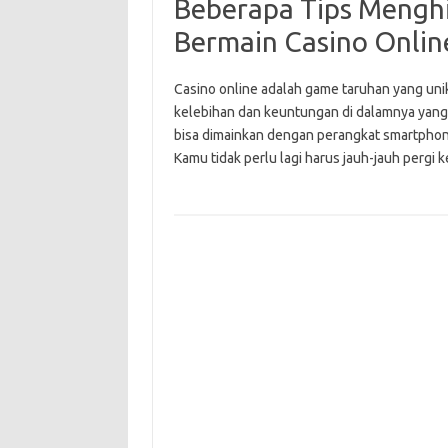
Beberapa Tips Menghi
Bermain Casino Onlin
Casino online adalah game taruhan yang unik
kelebihan dan keuntungan di dalamnya yang m
bisa dimainkan dengan perangkat smartphone
Kamu tidak perlu lagi harus jauh-jauh pergi 