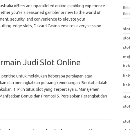
tralia offers an unparalleled online gambling experience
Beb
Whether you’re a seasoned gambler or new to the world of
Ber
ment, security, and convenience to elevate your
 cutting-edge slots, Dazard Casino ensures every session…
slo
slo
slo
mej
rmain Judi Slot Online
hk
hk
e, penting untuk melakukan beberapa persiapan agar
an dan meningkatkan peluang kemenangan. Berikut adalah
hk
kukan: 1. Pilih Situs Slot yang Terpercaya 2. Manajemen
. Manfaatkan Bonus dan Promosi 5. Persiapkan Perangkat dan
slo
slo
slo