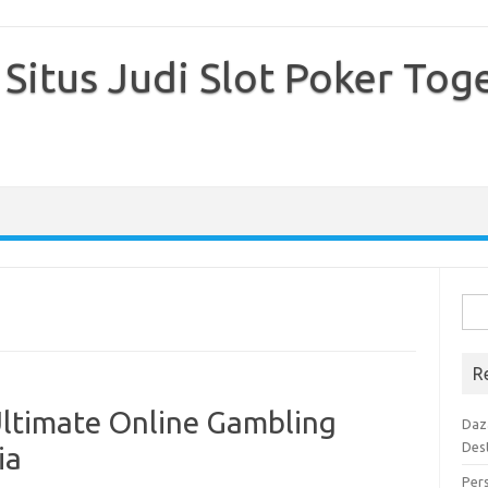
Situs Judi Slot Poker Tog
Sea
for:
R
Ultimate Online Gambling
Daz
Dest
ia
Per