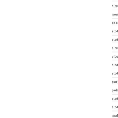
sit
non
tot
slo
slo
sit
sit
slo
slo
par
pok
slo
slo
mah