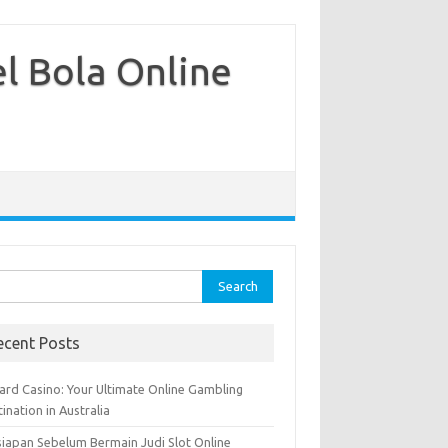
el Bola Online
rch
ecent Posts
ard Casino: Your Ultimate Online Gambling
ination in Australia
siapan Sebelum Bermain Judi Slot Online