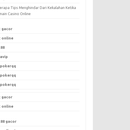
erapa Tips Menghindar Dari Kekalahan Ketika
main Casino Online
t gacor
t online
t88
avip
bpokerqq
bpokerqq
bpokerqq
t gacor
t online
t88 gacor