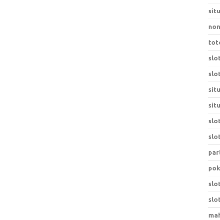
sit
non
tot
slo
slo
sit
sit
slo
slo
par
pok
slo
slo
mah