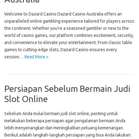
Welcome to Dazard Casino Dazard Casino Australia offers an
unparalleled online gambling experience tailored for players across
the continent. Whether you’re a seasoned gambler or new to the
world of casino games, our platform combines excitement, security,
and convenience to elevate your entertainment. From classic table
games to cutting-edge slots, Dazard Casino ensures every
session…
Read More »
Persiapan Sebelum Bermain Judi
Slot Online
Sebelum Anda mulai bermain judi slot online, penting untuk
melakukan beberapa persiapan agar pengalaman bermain Anda
lebih menyenangkan dan meningkatkan peluang kemenangan.
Berikut adalah langkah-langkah persiapan yang bisa Anda lakukan: