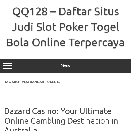
Skip
to
QQ128 – Daftar Situs
content
Judi Slot Poker Togel
Bola Online Terpercaya
Menu
TAG ARCHIVES:
BANDAR TOGEL 65
Dazard Casino: Your Ultimate
Online Gambling Destination in
Australia