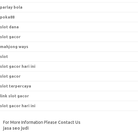
parlay bola
poka88
slot dana
slot gacor
mahjong ways
slot
slot gacor hari ini
slot gacor
slot terpercaya
link slot gacor
slot gacor hari ini
For More Information Please
Contact Us
jasa seo judi