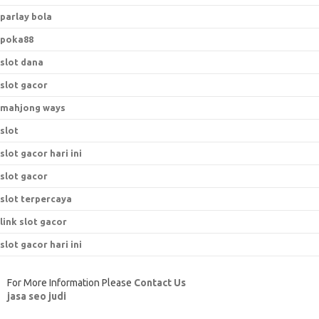
parlay bola
poka88
slot dana
slot gacor
mahjong ways
slot
slot gacor hari ini
slot gacor
slot terpercaya
link slot gacor
slot gacor hari ini
For More Information Please
Contact Us
jasa seo judi