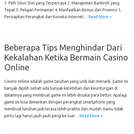
1. Pilih Situs Slot yang Terpercaya 2. Manajemen Bankroll yang
Tepat 3. Pelajari Permainan 4. Manfaatkan Bonus dan Promosi 5.
Persiapkan Perangkat dan Koneksi Internet…
Read More »
Beberapa Tips Menghindar Dari
Kekalahan Ketika Bermain Casino
Online
Casino online adalah game taruhan yang unik dan menarik. Game ini
banyak dipilih sebab ada banyak kelebihan dan keuntungan di
dalamnya yang membuat game ini lebih disukai para bettor. Apalagi
game ini bisa dimainkan dengan perangkat smartphone yang
membuat taruhan jadi terasa lebih praktis dan mudah. Kamu tidak
perlu lagi harus jauh-jauh pergi ke luar…
Read More »