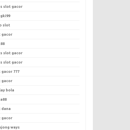
us slot gacor
gki99
o slot
t gacor
t88
us slot gacor
us slot gacor
t gacor 777
t gacor
lay bola
a88
t dana
t gacor
jong ways