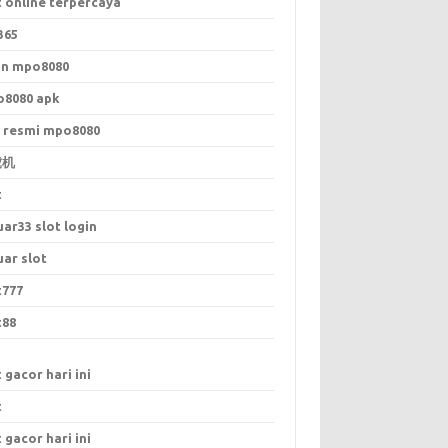
t online terpercaya
365
in mpo8080
8080 apk
k resmi mpo8080
虎机
t
uar33 slot login
uar slot
t777
t88
t gacor hari ini
t
t gacor hari ini