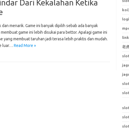
ndar Dari Kekalahan Ketika
slo
e
koi
log
 dan menarik. Game ini banyak dipilih sebab ada banyak
mpo
embuat game ini lebih disukai para bettor. Apalagi game ini
lin
 yang membuat taruhan jadi terasa lebih praktis dan mudah.
ke luar…
Read More »
老
slo
jag
jag
slo
slo
slo
slo
slo