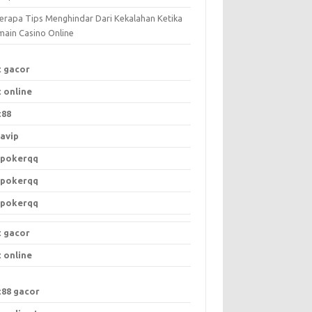
erapa Tips Menghindar Dari Kekalahan Ketika
main Casino Online
t gacor
t online
t88
avip
bpokerqq
bpokerqq
bpokerqq
t gacor
t online
t88 gacor