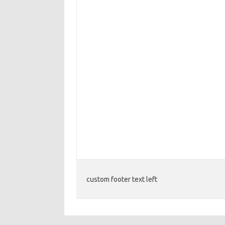
custom footer text left