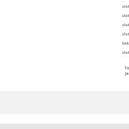
slo
slo
slo
slo
lin
slo
Fo
ja