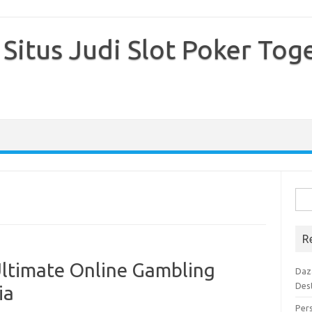
Situs Judi Slot Poker Tog
Sea
for:
R
Ultimate Online Gambling
Daz
Dest
ia
Per