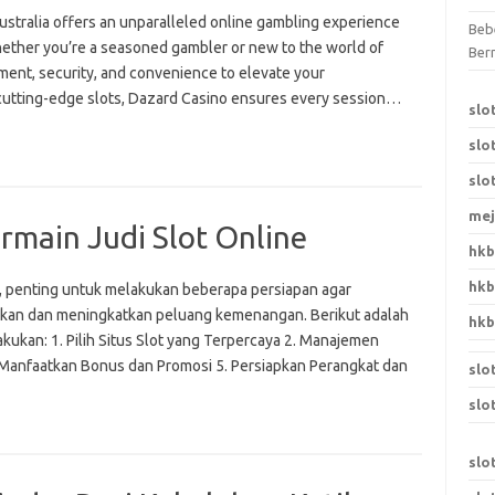
tralia offers an unparalleled online gambling experience
Beb
Whether you’re a seasoned gambler or new to the world of
Ber
ment, security, and convenience to elevate your
 cutting-edge slots, Dazard Casino ensures every session…
slo
slo
slo
mej
rmain Judi Slot Online
hk
hk
e, penting untuk melakukan beberapa persiapan agar
an dan meningkatkan peluang kemenangan. Berikut adalah
hk
kukan: 1. Pilih Situs Slot yang Terpercaya 2. Manajemen
. Manfaatkan Bonus dan Promosi 5. Persiapkan Perangkat dan
slo
slo
slo