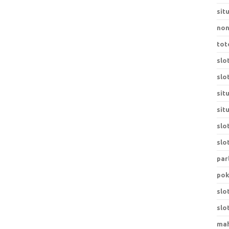
sit
non
tot
slo
slo
sit
sit
slo
slo
par
pok
slo
slo
mah