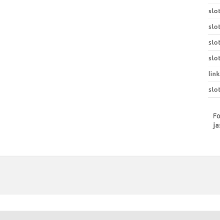
slo
slo
slo
slo
lin
slo
Fo
ja