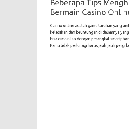
Beberapa Tips Menghi
Bermain Casino Onlin
Casino online adalah game taruhan yang unik
kelebihan dan keuntungan di dalamnya yang m
bisa dimainkan dengan perangkat smartphone
Kamu tidak perlu lagi harus jauh-jauh pergi 