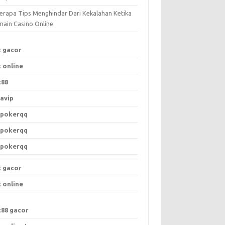
erapa Tips Menghindar Dari Kekalahan Ketika
main Casino Online
t gacor
t online
t88
avip
bpokerqq
bpokerqq
bpokerqq
t gacor
t online
t88 gacor