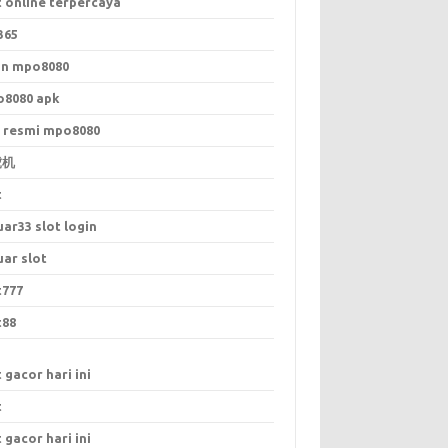
t online terpercaya
365
in mpo8080
8080 apk
k resmi mpo8080
虎机
t
uar33 slot login
uar slot
t777
t88
t gacor hari ini
t
t gacor hari ini