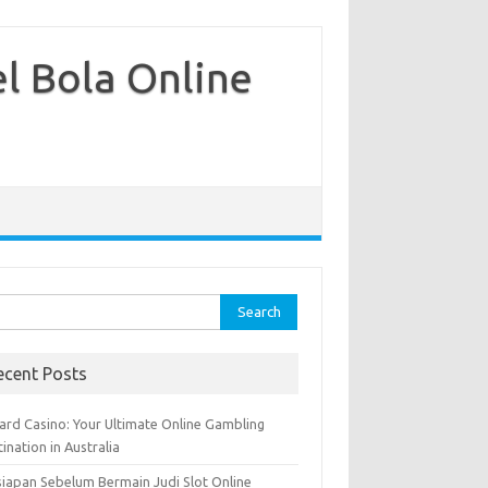
el Bola Online
rch
ecent Posts
ard Casino: Your Ultimate Online Gambling
ination in Australia
siapan Sebelum Bermain Judi Slot Online