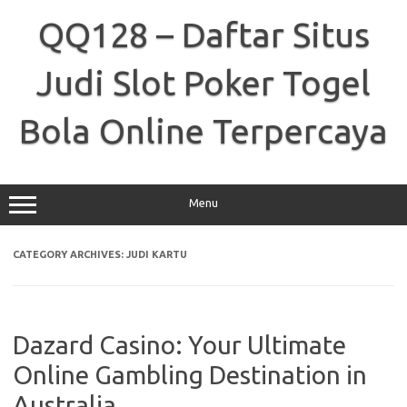
Skip
to
QQ128 – Daftar Situs
content
Judi Slot Poker Togel
Bola Online Terpercaya
Menu
CATEGORY ARCHIVES:
JUDI KARTU
Dazard Casino: Your Ultimate
Online Gambling Destination in
Australia