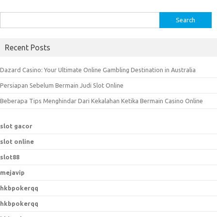
S
e
a
Recent Posts
r
c
Dazard Casino: Your Ultimate Online Gambling Destination in Australia
h
Persiapan Sebelum Bermain Judi Slot Online
f
o
Beberapa Tips Menghindar Dari Kekalahan Ketika Bermain Casino Online
r
:
slot gacor
slot online
slot88
mejavip
hkbpokerqq
hkbpokerqq