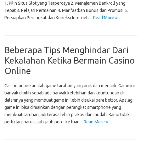
1. Pilih Situs Slot yang Terpercaya 2. Manajemen Bankroll yang
Tepat 3. Pelajari Permainan 4. Manfaatkan Bonus dan Promosi 5.
Persiapkan Perangkat dan Koneksi Internet…
Read More »
Beberapa Tips Menghindar Dari
Kekalahan Ketika Bermain Casino
Online
Casino online adalah game taruhan yang unik dan menarik. Game ini
banyak dipilih sebab ada banyak kelebihan dan keuntungan di
dalamnya yang membuat game ini lebih disukai para bettor. Apalagi
game ini bisa dimainkan dengan perangkat smartphone yang
membuat taruhan jadi terasa lebih praktis dan mudah. Kamu tidak
perlu lagi harus jauh-jauh pergi ke luar…
Read More »