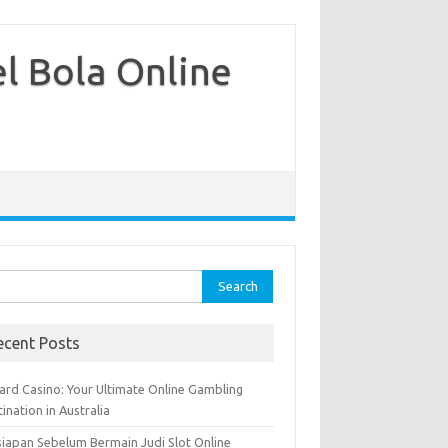
el Bola Online
rch
ecent Posts
ard Casino: Your Ultimate Online Gambling
ination in Australia
siapan Sebelum Bermain Judi Slot Online