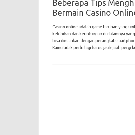
Beberapa Tips Menghi
Bermain Casino Onlin
Casino online adalah game taruhan yang unik
kelebihan dan keuntungan di dalamnya yang m
bisa dimainkan dengan perangkat smartphone
Kamu tidak perlu lagi harus jauh-jauh pergi 