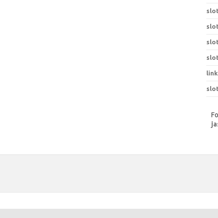
slo
slo
slo
slo
lin
slo
Fo
ja