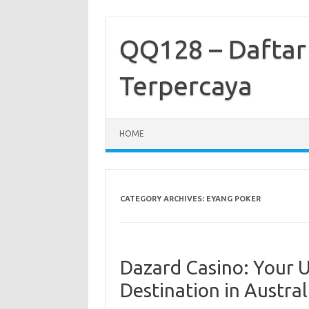
Skip
to
content
QQ128 – Daftar 
Terpercaya
HOME
CATEGORY ARCHIVES:
EYANG POKER
Dazard Casino: Your 
Destination in Austral