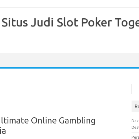
Situs Judi Slot Poker Tog
Sea
for:
R
Ultimate Online Gambling
Daz
Dest
ia
Per