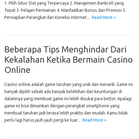
1. Pilih Situs Slot yang Terpercaya 2. Manajemen Bankroll yang
Tepat 3. Pelajari Permainan 4. Manfaatkan Bonus dan Promosi 5.
Persiapkan Perangkat dan Koneksi Internet…
Read More »
Beberapa Tips Menghindar Dari
Kekalahan Ketika Bermain Casino
Online
Casino online adalah game taruhan yang unik dan menarik. Game ini
banyak dipilih sebab ada banyak kelebihan dan keuntungan di
dalamnya yang membuat game ini lebih disukai para bettor. Apalagi
game ini bisa dimainkan dengan perangkat smartphone yang
membuat taruhan jadi terasa lebih praktis dan mudah. Kamu tidak
perlu lagi harus jauh-jauh pergi ke luar…
Read More »