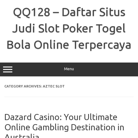
Skip
to
QQ128 – Daftar Situs
content
Judi Slot Poker Togel
Bola Online Terpercaya
Menu
CATEGORY ARCHIVES:
AZTEC SLOT
Dazard Casino: Your Ultimate
Online Gambling Destination in
Australia