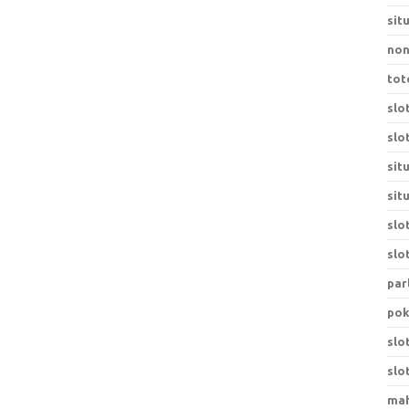
sit
non
tot
slo
slo
sit
sit
slo
slo
par
pok
slo
slo
mah