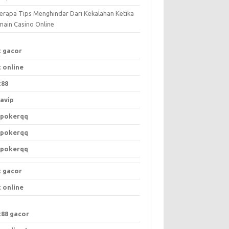
erapa Tips Menghindar Dari Kekalahan Ketika
main Casino Online
t gacor
t online
t88
avip
bpokerqq
bpokerqq
bpokerqq
t gacor
t online
t88 gacor