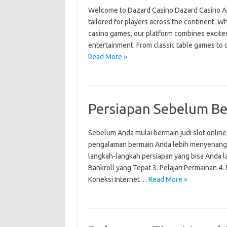
Welcome to Dazard Casino Dazard Casino Aus
tailored for players across the continent. 
casino games, our platform combines excite
entertainment. From classic table games to
Read More »
Persiapan Sebelum Be
Sebelum Anda mulai bermain judi slot onlin
pengalaman bermain Anda lebih menyenangk
langkah-langkah persiapan yang bisa Anda la
Bankroll yang Tepat 3. Pelajari Permainan 4
Koneksi Internet…
Read More »