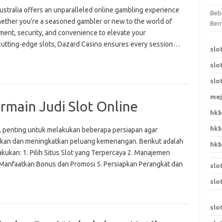
tralia offers an unparalleled online gambling experience
Beb
Whether you’re a seasoned gambler or new to the world of
Ber
ment, security, and convenience to elevate your
 cutting-edge slots, Dazard Casino ensures every session…
slo
slo
slo
mej
rmain Judi Slot Online
hk
hk
e, penting untuk melakukan beberapa persiapan agar
an dan meningkatkan peluang kemenangan. Berikut adalah
hk
kukan: 1. Pilih Situs Slot yang Terpercaya 2. Manajemen
. Manfaatkan Bonus dan Promosi 5. Persiapkan Perangkat dan
slo
slo
slo