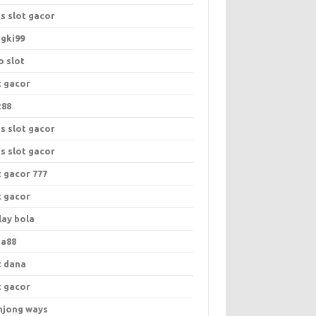
us slot gacor
gki99
o slot
t gacor
t88
us slot gacor
us slot gacor
t gacor 777
t gacor
lay bola
a88
t dana
t gacor
jong ways