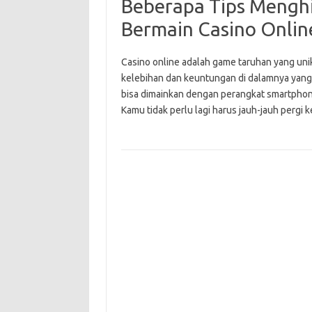
Beberapa Tips Menghi
Bermain Casino Onlin
Casino online adalah game taruhan yang unik
kelebihan dan keuntungan di dalamnya yang m
bisa dimainkan dengan perangkat smartphone
Kamu tidak perlu lagi harus jauh-jauh pergi 