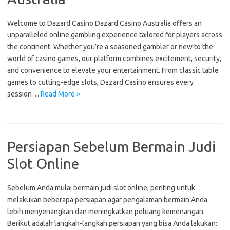
Welcome to Dazard Casino Dazard Casino Australia offers an
unparalleled online gambling experience tailored for players across
the continent. Whether you’re a seasoned gambler or new to the
world of casino games, our platform combines excitement, security,
and convenience to elevate your entertainment. From classic table
games to cutting-edge slots, Dazard Casino ensures every
session…
Read More »
Persiapan Sebelum Bermain Judi
Slot Online
Sebelum Anda mulai bermain judi slot online, penting untuk
melakukan beberapa persiapan agar pengalaman bermain Anda
lebih menyenangkan dan meningkatkan peluang kemenangan.
Berikut adalah langkah-langkah persiapan yang bisa Anda lakukan: