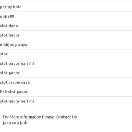
parlay bola
poka88
slot dana
slot gacor
mahjong ways
slot
slot gacor hari ini
slot gacor
slot terpercaya
link slot gacor
slot gacor hari ini
For More Information Please
Contact Us
jasa seo judi