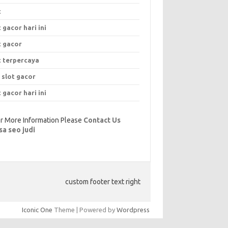
t
t gacor hari ini
t gacor
t terpercaya
k slot gacor
t gacor hari ini
r More Information Please
Contact Us
sa seo judi
custom footer text right
Iconic One
Theme | Powered by
Wordpress