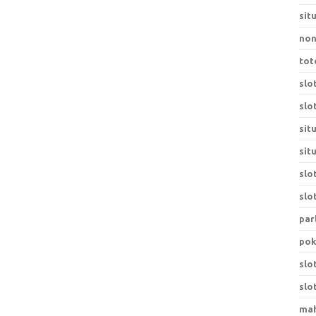
sit
non
tot
slo
slo
sit
sit
slo
slo
par
pok
slo
slo
mah