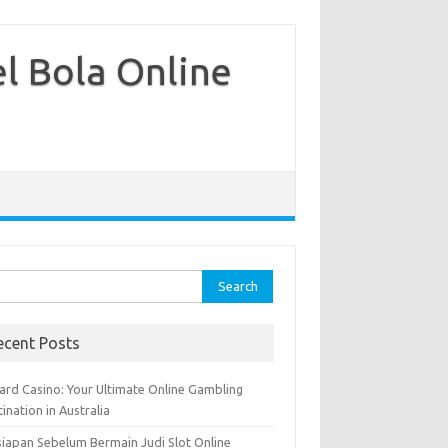
el Bola Online
rch
ecent Posts
ard Casino: Your Ultimate Online Gambling
ination in Australia
siapan Sebelum Bermain Judi Slot Online