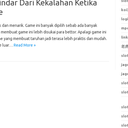
ndar Dari Kekalahan Ketika
slo
e
koi
log
 dan menarik. Game ini banyak dipilih sebab ada banyak
mpo
embuat game ini lebih disukai para bettor. Apalagi game ini
lin
 yang membuat taruhan jadi terasa lebih praktis dan mudah.
ke luar…
Read More »
老
slo
jag
jag
slo
slo
slo
slo
slo