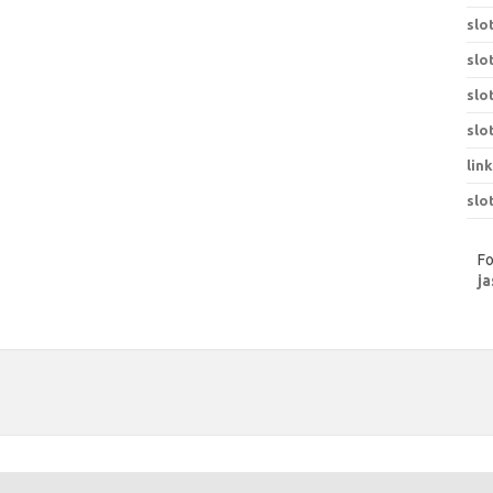
slo
slo
slo
slo
lin
slo
Fo
ja