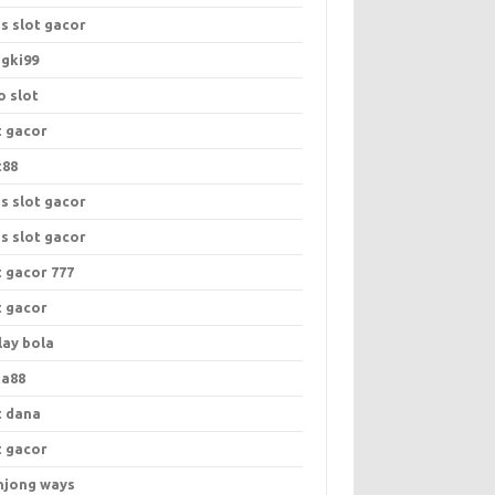
us slot gacor
gki99
o slot
t gacor
t88
us slot gacor
us slot gacor
t gacor 777
t gacor
lay bola
a88
t dana
t gacor
jong ways