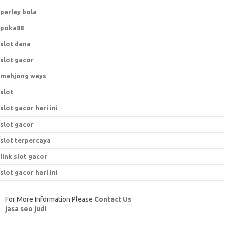
parlay bola
poka88
slot dana
slot gacor
mahjong ways
slot
slot gacor hari ini
slot gacor
slot terpercaya
link slot gacor
slot gacor hari ini
For More Information Please
Contact Us
jasa seo judi