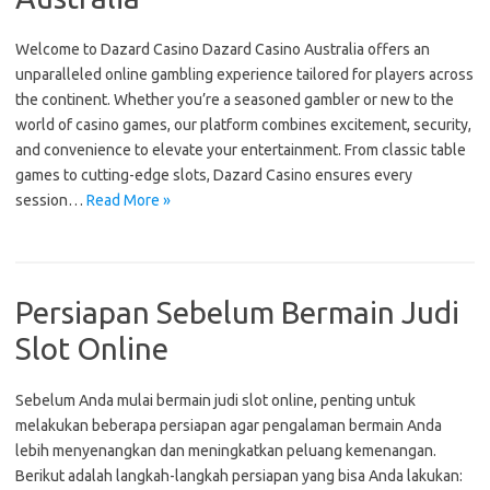
Welcome to Dazard Casino Dazard Casino Australia offers an
unparalleled online gambling experience tailored for players across
the continent. Whether you’re a seasoned gambler or new to the
world of casino games, our platform combines excitement, security,
and convenience to elevate your entertainment. From classic table
games to cutting-edge slots, Dazard Casino ensures every
session…
Read More »
Persiapan Sebelum Bermain Judi
Slot Online
Sebelum Anda mulai bermain judi slot online, penting untuk
melakukan beberapa persiapan agar pengalaman bermain Anda
lebih menyenangkan dan meningkatkan peluang kemenangan.
Berikut adalah langkah-langkah persiapan yang bisa Anda lakukan: