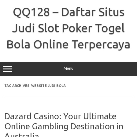
Skip
to
QQ128 – Daftar Situs
content
Judi Slot Poker Togel
Bola Online Terpercaya
Menu
TAG ARCHIVES:
WEBSITE JUDI BOLA
Dazard Casino: Your Ultimate
Online Gambling Destination in
Australia