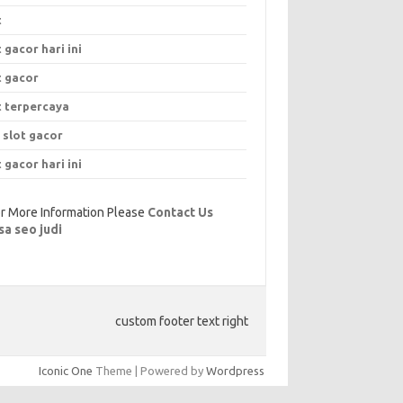
t
t gacor hari ini
t gacor
t terpercaya
k slot gacor
t gacor hari ini
r More Information Please
Contact Us
sa seo judi
custom footer text right
Iconic One
Theme | Powered by
Wordpress