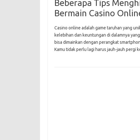
Beberapa Tips Menghi
Bermain Casino Onlin
Casino online adalah game taruhan yang unik
kelebihan dan keuntungan di dalamnya yang m
bisa dimainkan dengan perangkat smartphone
Kamu tidak perlu lagi harus jauh-jauh pergi 