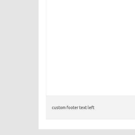
custom footer text left