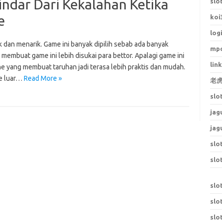
ndar Dari Kekalahan Ketika
slo
e
koi
log
 dan menarik. Game ini banyak dipilih sebab ada banyak
mpo
embuat game ini lebih disukai para bettor. Apalagi game ini
lin
 yang membuat taruhan jadi terasa lebih praktis dan mudah.
ke luar…
Read More »
老
slo
jag
jag
slo
slo
slo
slo
slo