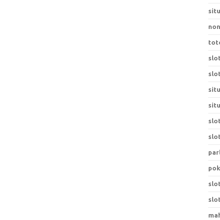
sit
non
tot
slo
slo
sit
sit
slo
slo
par
pok
slo
slo
mah