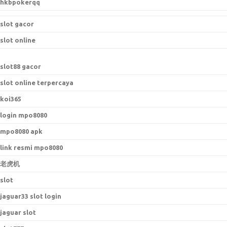
hkbpokerqq
slot gacor
slot online
slot88 gacor
slot online terpercaya
koi365
login mpo8080
mpo8080 apk
link resmi mpo8080
老虎机
slot
jaguar33 slot login
jaguar slot