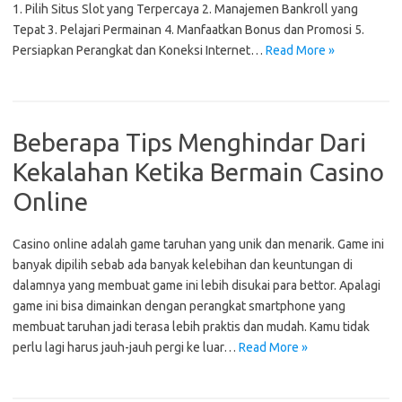
1. Pilih Situs Slot yang Terpercaya 2. Manajemen Bankroll yang
Tepat 3. Pelajari Permainan 4. Manfaatkan Bonus dan Promosi 5.
Persiapkan Perangkat dan Koneksi Internet…
Read More »
Beberapa Tips Menghindar Dari
Kekalahan Ketika Bermain Casino
Online
Casino online adalah game taruhan yang unik dan menarik. Game ini
banyak dipilih sebab ada banyak kelebihan dan keuntungan di
dalamnya yang membuat game ini lebih disukai para bettor. Apalagi
game ini bisa dimainkan dengan perangkat smartphone yang
membuat taruhan jadi terasa lebih praktis dan mudah. Kamu tidak
perlu lagi harus jauh-jauh pergi ke luar…
Read More »