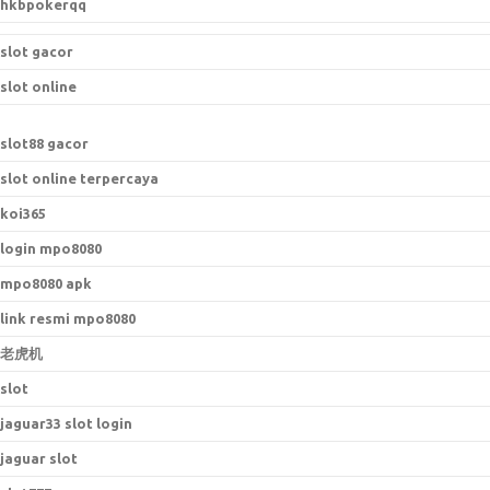
hkbpokerqq
slot gacor
slot online
slot88 gacor
slot online terpercaya
koi365
login mpo8080
mpo8080 apk
link resmi mpo8080
老虎机
slot
jaguar33 slot login
jaguar slot