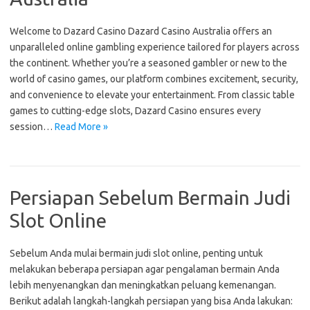
Welcome to Dazard Casino Dazard Casino Australia offers an
unparalleled online gambling experience tailored for players across
the continent. Whether you’re a seasoned gambler or new to the
world of casino games, our platform combines excitement, security,
and convenience to elevate your entertainment. From classic table
games to cutting-edge slots, Dazard Casino ensures every
session…
Read More »
Persiapan Sebelum Bermain Judi
Slot Online
Sebelum Anda mulai bermain judi slot online, penting untuk
melakukan beberapa persiapan agar pengalaman bermain Anda
lebih menyenangkan dan meningkatkan peluang kemenangan.
Berikut adalah langkah-langkah persiapan yang bisa Anda lakukan: