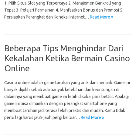
1. Pilih Situs Slot yang Terpercaya 2. Manajemen Bankroll yang
Tepat 3. Pelajari Permainan 4. Manfaatkan Bonus dan Promosi 5.
Persiapkan Perangkat dan Koneksi Internet…
Read More »
Beberapa Tips Menghindar Dari
Kekalahan Ketika Bermain Casino
Online
Casino online adalah game taruhan yang unik dan menarik. Game ini
banyak dipilih sebab ada banyak kelebihan dan keuntungan di
dalamnya yang membuat game ini lebih disukai para bettor. Apalagi
game ini bisa dimainkan dengan perangkat smartphone yang
membuat taruhan jadi terasa lebih praktis dan mudah. Kamu tidak
perlu lagi harus jauh-jauh pergi ke luar…
Read More »