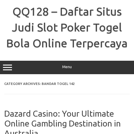
Skip
to
QQ128 – Daftar Situs
content
Judi Slot Poker Togel
Bola Online Terpercaya
Menu
CATEGORY ARCHIVES:
BANDAR TOGEL 142
Dazard Casino: Your Ultimate
Online Gambling Destination in
Australia