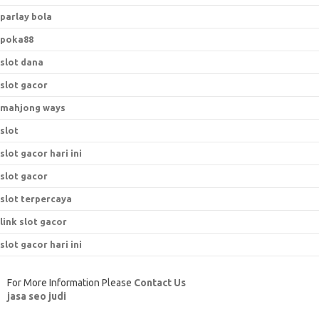
parlay bola
poka88
slot dana
slot gacor
mahjong ways
slot
slot gacor hari ini
slot gacor
slot terpercaya
link slot gacor
slot gacor hari ini
For More Information Please
Contact Us
jasa seo judi