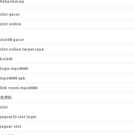
hkbpokerqq
slot gacor
slot online
slot88 gacor
slot online terpercaya
koi365
login mpo8080
mpo8080 apk
link resmi mpo8080
老虎机
slot
jaguar33 slot login
jaguar slot