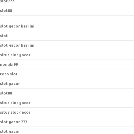
slot777
slot88
slot gacor hari ini
slot
slot gacor hari ini
situs slot gacor
nongki99
toto slot
slot gacor
slot88
situs slot gacor
situs slot gacor
slot gacor 777
slot gacor