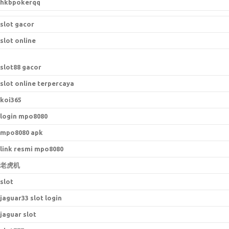
hkbpokerqq
slot gacor
slot online
slot88 gacor
slot online terpercaya
koi365
login mpo8080
mpo8080 apk
link resmi mpo8080
老虎机
slot
jaguar33 slot login
jaguar slot