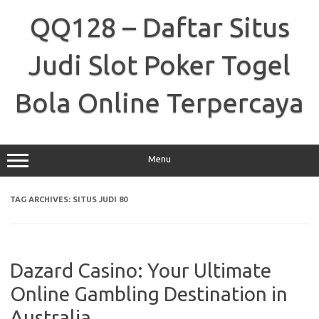
Skip
to
QQ128 – Daftar Situs
content
Judi Slot Poker Togel
Bola Online Terpercaya
Menu
TAG ARCHIVES:
SITUS JUDI 80
Dazard Casino: Your Ultimate
Online Gambling Destination in
Australia