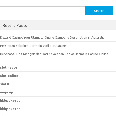
S
e
a
Recent Posts
r
c
Dazard Casino: Your Ultimate Online Gambling Destination in Australia
h
Persiapan Sebelum Bermain Judi Slot Online
f
o
Beberapa Tips Menghindar Dari Kekalahan Ketika Bermain Casino Online
r
:
slot gacor
slot online
slot88
mejavip
hkbpokerqq
hkbpokerqq