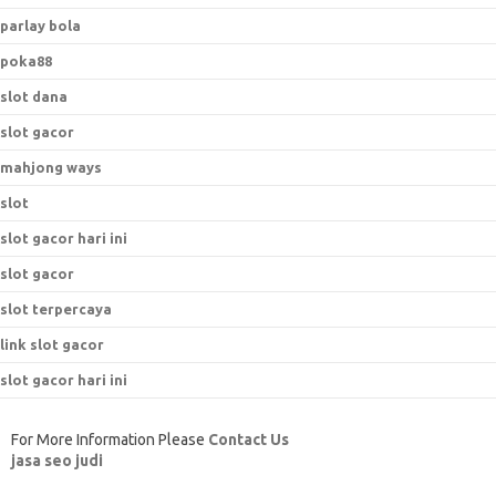
parlay bola
poka88
slot dana
slot gacor
mahjong ways
slot
slot gacor hari ini
slot gacor
slot terpercaya
link slot gacor
slot gacor hari ini
For More Information Please
Contact Us
jasa seo judi