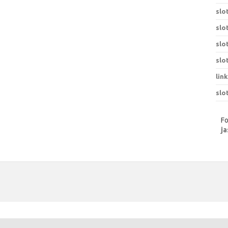
slo
slo
slo
slo
lin
slo
Fo
ja