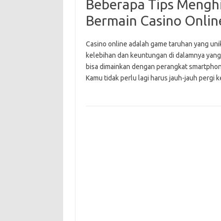
Beberapa Tips Menghi
Bermain Casino Onlin
Casino online adalah game taruhan yang unik
kelebihan dan keuntungan di dalamnya yang m
bisa dimainkan dengan perangkat smartphone
Kamu tidak perlu lagi harus jauh-jauh pergi 