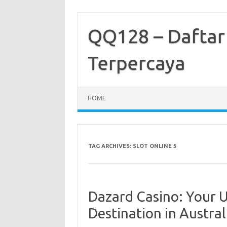
Skip
to
content
QQ128 – Daftar 
Terpercaya
HOME
TAG ARCHIVES:
SLOT ONLINE 5
Dazard Casino: Your 
Destination in Austral