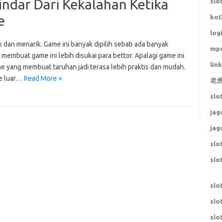
ndar Dari Kekalahan Ketika
slo
e
koi
log
 dan menarik. Game ini banyak dipilih sebab ada banyak
mpo
embuat game ini lebih disukai para bettor. Apalagi game ini
lin
 yang membuat taruhan jadi terasa lebih praktis dan mudah.
ke luar…
Read More »
老
slo
jag
jag
slo
slo
slo
slo
slo