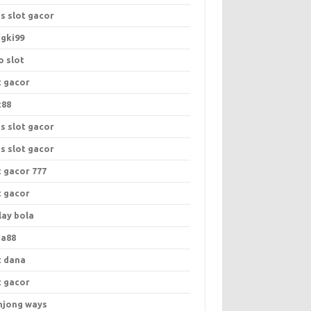
us slot gacor
gki99
o slot
t gacor
t88
us slot gacor
us slot gacor
t gacor 777
t gacor
lay bola
a88
t dana
t gacor
jong ways