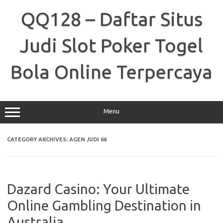
Skip
to
QQ128 – Daftar Situs
content
Judi Slot Poker Togel
Bola Online Terpercaya
Menu
CATEGORY ARCHIVES:
AGEN JUDI 66
Dazard Casino: Your Ultimate
Online Gambling Destination in
Australia