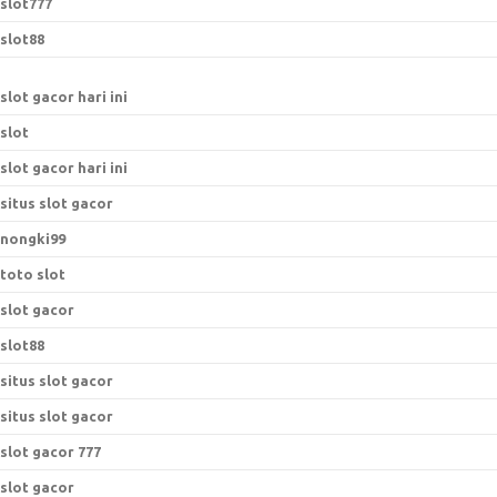
slot777
slot88
slot gacor hari ini
slot
slot gacor hari ini
situs slot gacor
nongki99
toto slot
slot gacor
slot88
situs slot gacor
situs slot gacor
slot gacor 777
slot gacor