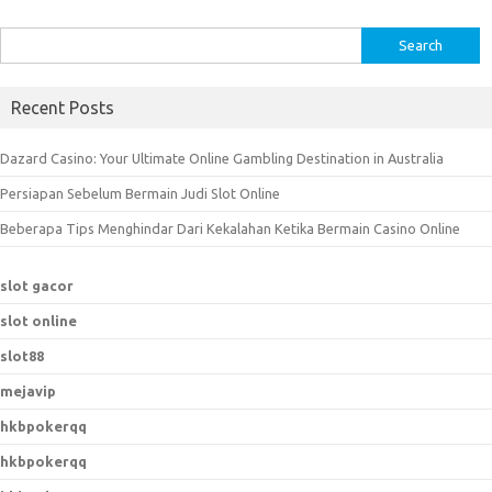
S
e
a
Recent Posts
r
c
Dazard Casino: Your Ultimate Online Gambling Destination in Australia
h
Persiapan Sebelum Bermain Judi Slot Online
f
o
Beberapa Tips Menghindar Dari Kekalahan Ketika Bermain Casino Online
r
:
slot gacor
slot online
slot88
mejavip
hkbpokerqq
hkbpokerqq