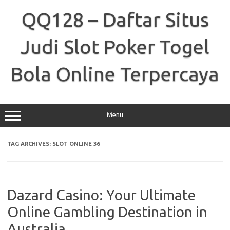
Skip
to
QQ128 – Daftar Situs
content
Judi Slot Poker Togel
Bola Online Terpercaya
Menu
TAG ARCHIVES:
SLOT ONLINE 36
Dazard Casino: Your Ultimate
Online Gambling Destination in
Australia