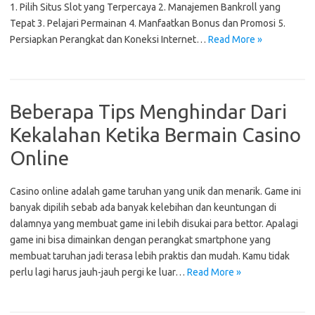
1. Pilih Situs Slot yang Terpercaya 2. Manajemen Bankroll yang
Tepat 3. Pelajari Permainan 4. Manfaatkan Bonus dan Promosi 5.
Persiapkan Perangkat dan Koneksi Internet…
Read More »
Beberapa Tips Menghindar Dari
Kekalahan Ketika Bermain Casino
Online
Casino online adalah game taruhan yang unik dan menarik. Game ini
banyak dipilih sebab ada banyak kelebihan dan keuntungan di
dalamnya yang membuat game ini lebih disukai para bettor. Apalagi
game ini bisa dimainkan dengan perangkat smartphone yang
membuat taruhan jadi terasa lebih praktis dan mudah. Kamu tidak
perlu lagi harus jauh-jauh pergi ke luar…
Read More »