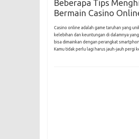
Beberapa Tips Menghi
Bermain Casino Onlin
Casino online adalah game taruhan yang unik
kelebihan dan keuntungan di dalamnya yang m
bisa dimainkan dengan perangkat smartphone
Kamu tidak perlu lagi harus jauh-jauh pergi 