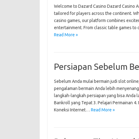
Welcome to Dazard Casino Dazard Casino Aus
tailored for players across the continent. 
casino games, our platform combines excite
entertainment. From classic table games to
Read More »
Persiapan Sebelum Be
Sebelum Anda mulai bermain judi slot onlin
pengalaman bermain Anda lebih menyenangk
langkah-langkah persiapan yang bisa Anda la
Bankroll yang Tepat 3. Pelajari Permainan 4
Koneksi Internet…
Read More »