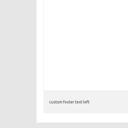
custom footer text left