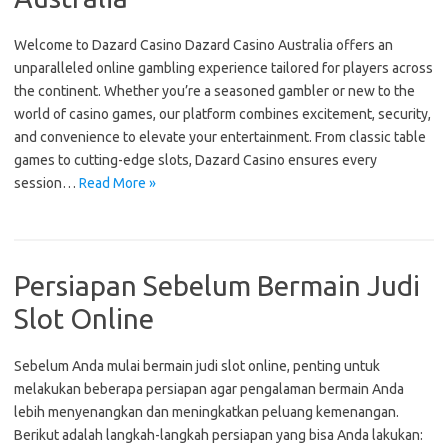
Welcome to Dazard Casino Dazard Casino Australia offers an
unparalleled online gambling experience tailored for players across
the continent. Whether you’re a seasoned gambler or new to the
world of casino games, our platform combines excitement, security,
and convenience to elevate your entertainment. From classic table
games to cutting-edge slots, Dazard Casino ensures every
session…
Read More »
Persiapan Sebelum Bermain Judi
Slot Online
Sebelum Anda mulai bermain judi slot online, penting untuk
melakukan beberapa persiapan agar pengalaman bermain Anda
lebih menyenangkan dan meningkatkan peluang kemenangan.
Berikut adalah langkah-langkah persiapan yang bisa Anda lakukan: