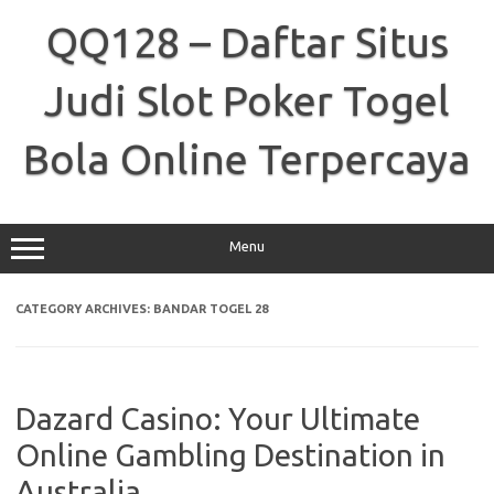
Skip
to
QQ128 – Daftar Situs
content
Judi Slot Poker Togel
Bola Online Terpercaya
Menu
CATEGORY ARCHIVES:
BANDAR TOGEL 28
Dazard Casino: Your Ultimate
Online Gambling Destination in
Australia