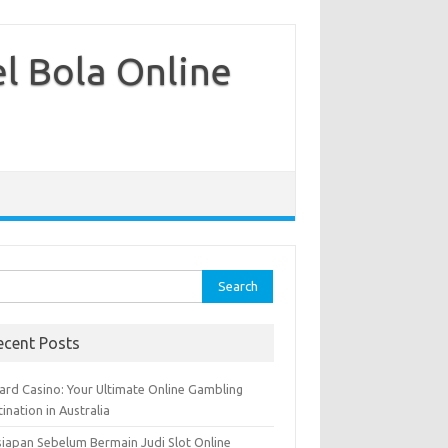
el Bola Online
rch
ecent Posts
ard Casino: Your Ultimate Online Gambling
ination in Australia
siapan Sebelum Bermain Judi Slot Online