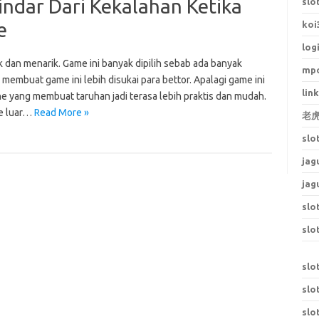
ndar Dari Kekalahan Ketika
slo
e
koi
log
 dan menarik. Game ini banyak dipilih sebab ada banyak
mpo
embuat game ini lebih disukai para bettor. Apalagi game ini
lin
 yang membuat taruhan jadi terasa lebih praktis dan mudah.
ke luar…
Read More »
老
slo
jag
jag
slo
slo
slo
slo
slo