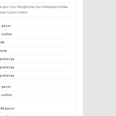
erapa Tips Menghindar Dari Kekalahan Ketika
main Casino Online
t gacor
t online
t88
avip
bpokerqq
bpokerqq
bpokerqq
t gacor
t online
t88 gacor