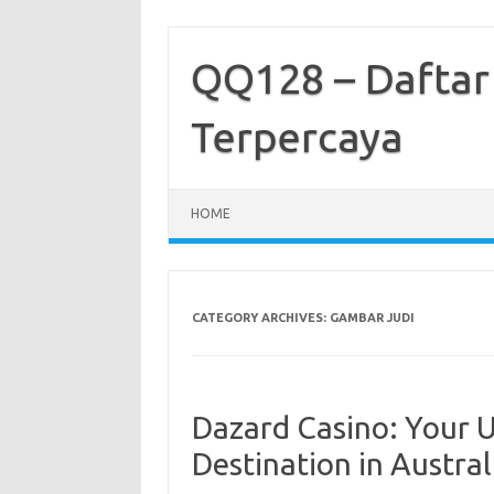
Skip
to
content
QQ128 – Daftar 
Terpercaya
HOME
CATEGORY ARCHIVES:
GAMBAR JUDI
Dazard Casino: Your 
Destination in Austral