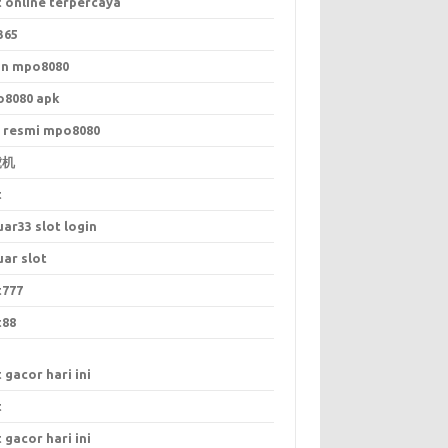
t online terpercaya
365
in mpo8080
8080 apk
k resmi mpo8080
虎机
t
uar33 slot login
uar slot
t777
t88
t gacor hari ini
t
t gacor hari ini