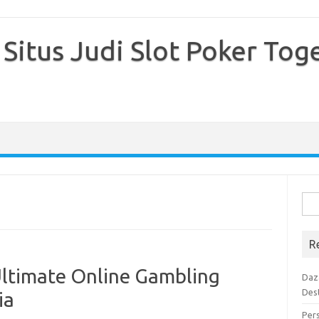
Situs Judi Slot Poker Tog
Sea
for:
R
Ultimate Online Gambling
Daz
Dest
ia
Per