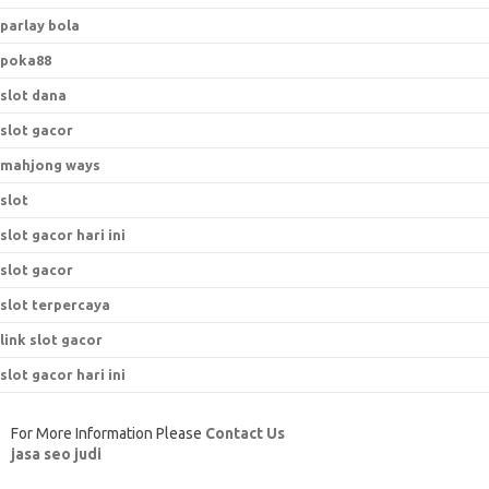
parlay bola
poka88
slot dana
slot gacor
mahjong ways
slot
slot gacor hari ini
slot gacor
slot terpercaya
link slot gacor
slot gacor hari ini
For More Information Please
Contact Us
jasa seo judi