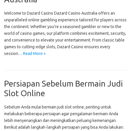
Welcome to Dazard Casino Dazard Casino Australia offers an
unparalleled online gambling experience tailored for players across
the continent. Whether you’re a seasoned gambler or new to the
world of casino games, our platform combines excitement, security,
and convenience to elevate your entertainment. From classic table
games to cutting-edge slots, Dazard Casino ensures every
session…
Read More »
Persiapan Sebelum Bermain Judi
Slot Online
Sebelum Anda mulai bermain judi slot online, penting untuk
melakukan beberapa persiapan agar pengalaman bermain Anda
lebih menyenangkan dan meningkatkan peluang kemenangan.
Berikut adalah langkah-langkah persiapan yang bisa Anda lakukan: