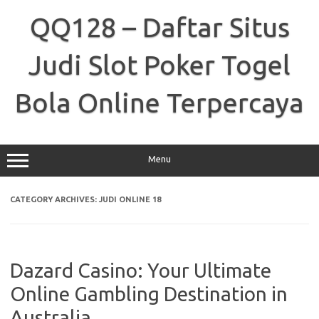
Skip
to
QQ128 – Daftar Situs
content
Judi Slot Poker Togel
Bola Online Terpercaya
Menu
CATEGORY ARCHIVES:
JUDI ONLINE 18
Dazard Casino: Your Ultimate
Online Gambling Destination in
Australia