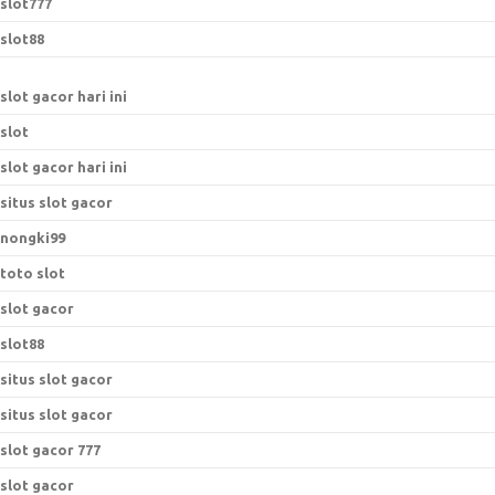
slot777
slot88
slot gacor hari ini
slot
slot gacor hari ini
situs slot gacor
nongki99
toto slot
slot gacor
slot88
situs slot gacor
situs slot gacor
slot gacor 777
slot gacor