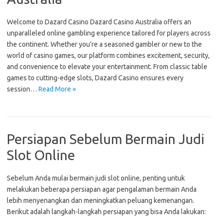
Welcome to Dazard Casino Dazard Casino Australia offers an
unparalleled online gambling experience tailored for players across
the continent. Whether you’re a seasoned gambler or new to the
world of casino games, our platform combines excitement, security,
and convenience to elevate your entertainment. From classic table
games to cutting-edge slots, Dazard Casino ensures every
session…
Read More »
Persiapan Sebelum Bermain Judi
Slot Online
Sebelum Anda mulai bermain judi slot online, penting untuk
melakukan beberapa persiapan agar pengalaman bermain Anda
lebih menyenangkan dan meningkatkan peluang kemenangan.
Berikut adalah langkah-langkah persiapan yang bisa Anda lakukan: