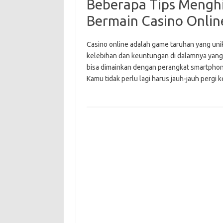
Beberapa Tips Menghi
Bermain Casino Onlin
Casino online adalah game taruhan yang unik
kelebihan dan keuntungan di dalamnya yang m
bisa dimainkan dengan perangkat smartphone
Kamu tidak perlu lagi harus jauh-jauh pergi 