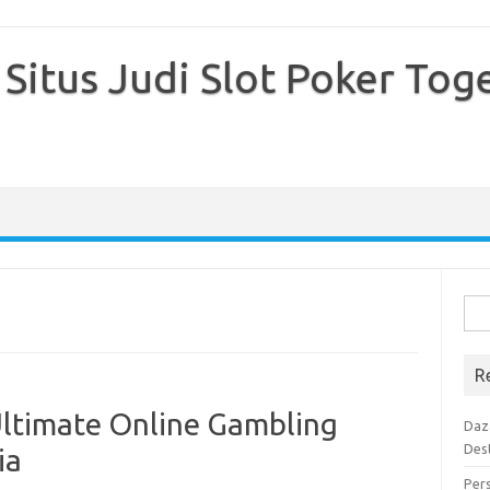
Situs Judi Slot Poker Tog
Sea
for:
R
Ultimate Online Gambling
Daz
Dest
ia
Per