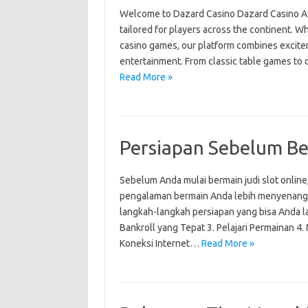
Welcome to Dazard Casino Dazard Casino Aus
tailored for players across the continent. 
casino games, our platform combines excite
entertainment. From classic table games to
Read More »
Persiapan Sebelum Be
Sebelum Anda mulai bermain judi slot onlin
pengalaman bermain Anda lebih menyenangk
langkah-langkah persiapan yang bisa Anda la
Bankroll yang Tepat 3. Pelajari Permainan 4
Koneksi Internet…
Read More »