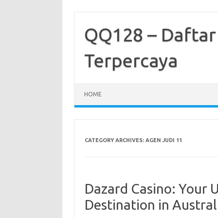
Skip
to
content
QQ128 – Daftar 
Terpercaya
HOME
CATEGORY ARCHIVES:
AGEN JUDI 11
Dazard Casino: Your 
Destination in Austral