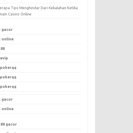
erapa Tips Menghindar Dari Kekalahan Ketika
main Casino Online
t gacor
t online
t88
avip
bpokerqq
bpokerqq
bpokerqq
t gacor
t online
t88 gacor