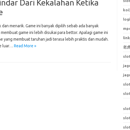
ndar Dari Kekalahan Ketika
slo
e
koi
log
 dan menarik. Game ini banyak dipilih sebab ada banyak
mpo
embuat game ini lebih disukai para bettor. Apalagi game ini
lin
 yang membuat taruhan jadi terasa lebih praktis dan mudah.
ke luar…
Read More »
老
slo
jag
jag
slo
slo
slo
slo
slo