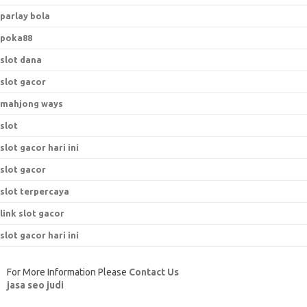
parlay bola
poka88
slot dana
slot gacor
mahjong ways
slot
slot gacor hari ini
slot gacor
slot terpercaya
link slot gacor
slot gacor hari ini
For More Information Please
Contact Us
jasa seo judi