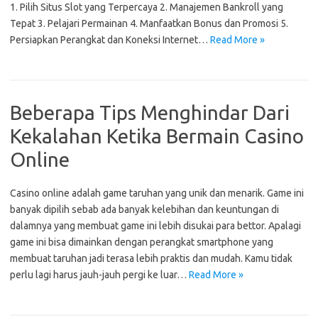
1. Pilih Situs Slot yang Terpercaya 2. Manajemen Bankroll yang
Tepat 3. Pelajari Permainan 4. Manfaatkan Bonus dan Promosi 5.
Persiapkan Perangkat dan Koneksi Internet…
Read More »
Beberapa Tips Menghindar Dari
Kekalahan Ketika Bermain Casino
Online
Casino online adalah game taruhan yang unik dan menarik. Game ini
banyak dipilih sebab ada banyak kelebihan dan keuntungan di
dalamnya yang membuat game ini lebih disukai para bettor. Apalagi
game ini bisa dimainkan dengan perangkat smartphone yang
membuat taruhan jadi terasa lebih praktis dan mudah. Kamu tidak
perlu lagi harus jauh-jauh pergi ke luar…
Read More »