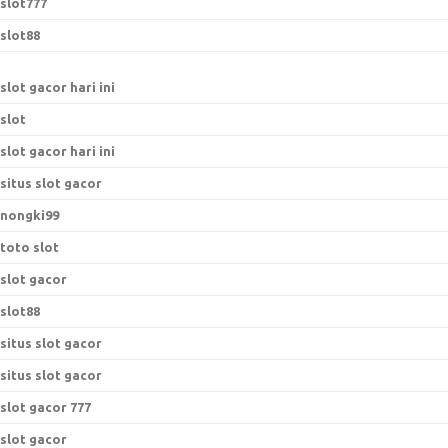
slot777
slot88
slot gacor hari ini
slot
slot gacor hari ini
situs slot gacor
nongki99
toto slot
slot gacor
slot88
situs slot gacor
situs slot gacor
slot gacor 777
slot gacor