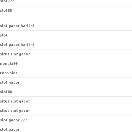
slot777
slot88
slot gacor hari ini
slot
slot gacor hari ini
situs slot gacor
nongki99
toto slot
slot gacor
slot88
situs slot gacor
situs slot gacor
slot gacor 777
slot gacor