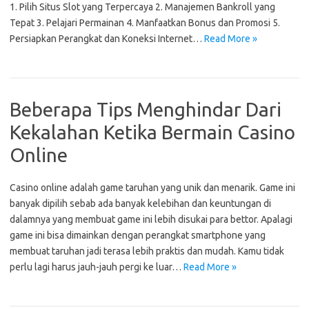
1. Pilih Situs Slot yang Terpercaya 2. Manajemen Bankroll yang
Tepat 3. Pelajari Permainan 4. Manfaatkan Bonus dan Promosi 5.
Persiapkan Perangkat dan Koneksi Internet…
Read More »
Beberapa Tips Menghindar Dari
Kekalahan Ketika Bermain Casino
Online
Casino online adalah game taruhan yang unik dan menarik. Game ini
banyak dipilih sebab ada banyak kelebihan dan keuntungan di
dalamnya yang membuat game ini lebih disukai para bettor. Apalagi
game ini bisa dimainkan dengan perangkat smartphone yang
membuat taruhan jadi terasa lebih praktis dan mudah. Kamu tidak
perlu lagi harus jauh-jauh pergi ke luar…
Read More »