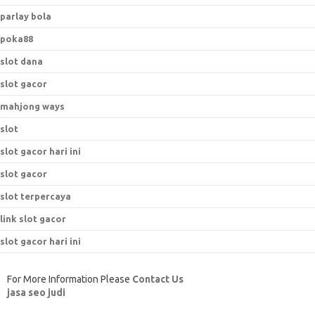
parlay bola
poka88
slot dana
slot gacor
mahjong ways
slot
slot gacor hari ini
slot gacor
slot terpercaya
link slot gacor
slot gacor hari ini
For More Information Please
Contact Us
jasa seo judi