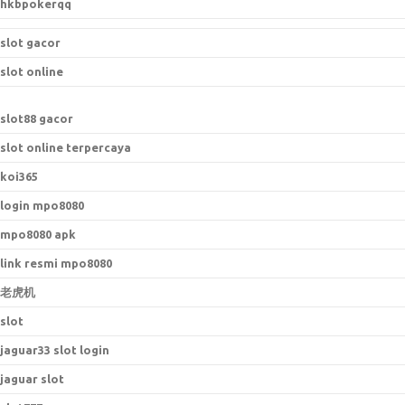
hkbpokerqq
slot gacor
slot online
slot88 gacor
slot online terpercaya
koi365
login mpo8080
mpo8080 apk
link resmi mpo8080
老虎机
slot
jaguar33 slot login
jaguar slot